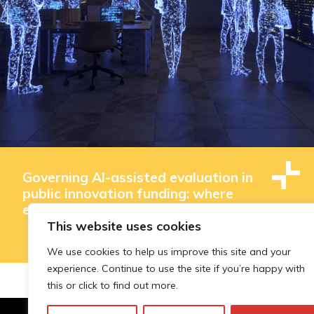
Governing AI-assisted evaluation in
public innovation funding: where
efficiency ends and judgement begins
This website uses cookies
We use cookies to help us improve this site and your
experience. Continue to use the site if you’re happy with
this or click to find out more.