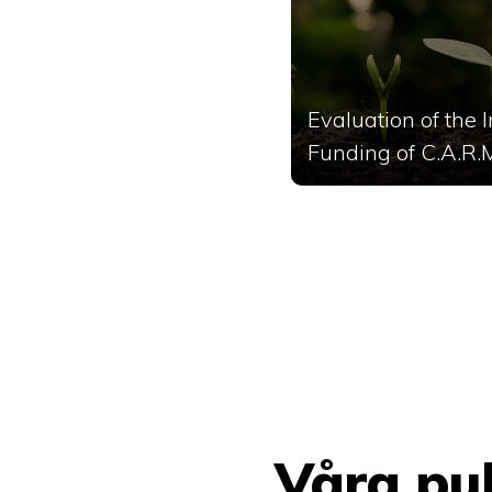
Evaluation of the I
Funding of C.A.R.M.
Våra pub