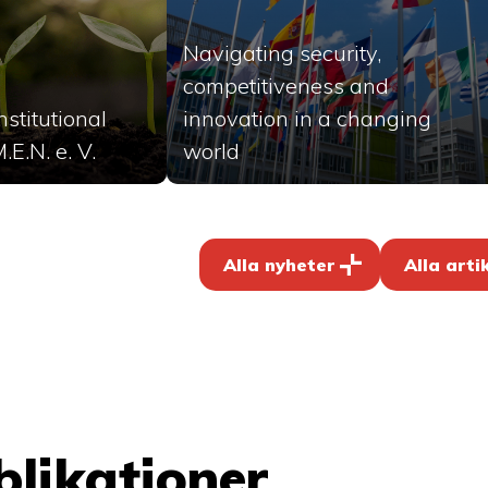
Navigating security,
competitiveness and
nstitutional
innovation in a changing
E.N. e. V.
world
Alla nyheter
Alla arti
likationer