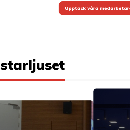
Upptäck våra medarbetar
astarljuset