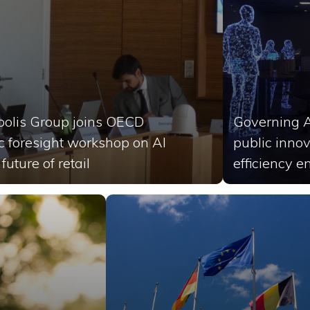
olis Group joins OECD
Governing A
ic foresight workshop on AI
public inno
future of retail
efficiency 