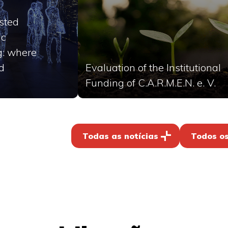
sted
ic
g: where
d
Evaluation of the Institutional
Funding of C.A.R.M.E.N. e. V.
Todas as notícias
Todos os