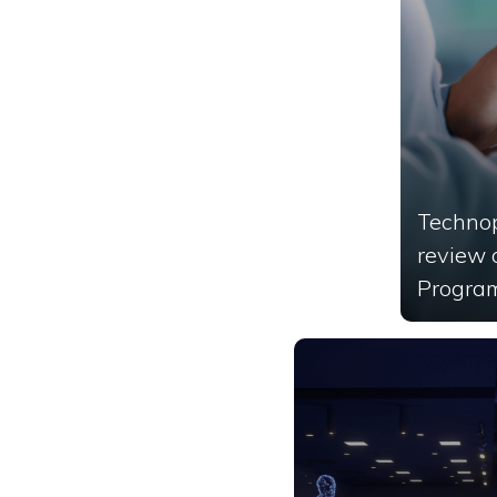
Technop
review 
Progra