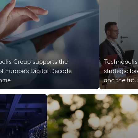
olis Group supports the
Technopolis
of Europe’s Digital Decade
strategic fo
mme
and the futur