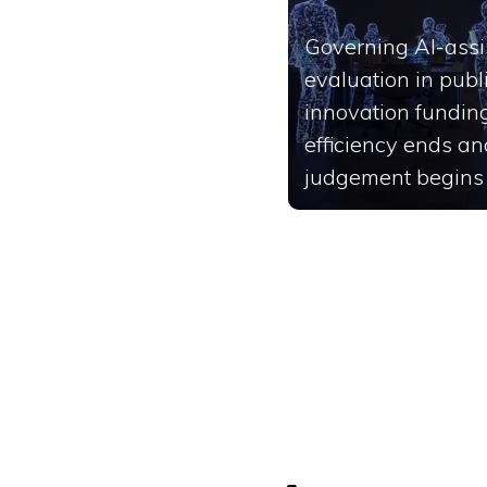
Governing AI-assi
evaluation in publ
innovation fundin
efficiency ends an
judgement begins