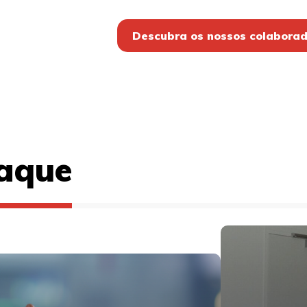
Descubra os nossos colabora
aque