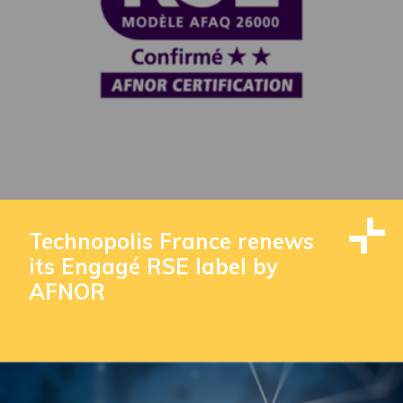
Technopolis France renews
its Engagé RSE label by
AFNOR