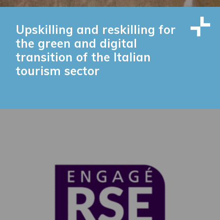
Upskilling and reskilling for
the green and digital
transition of the Italian
tourism sector