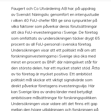
Faugert och Co Utvärdering AB har, på uppdrag
av Svenskt Näringsliv, genomfört en intervjustudie
i vilken 40 FoU-chefer fått ge sina synpunkter på
vilka faktorer som påverkar deras förutsättningar
att öka FoU-investeringarna i Sverige. De företag
som omfattats av undersökningen täcker drygt 65
procent av all FoU-personal i svenska företag.
Undersökningen visar att ett politiskt mål om att
forskningsinvesteringarna i Sverige ska öka med
minst en procent av BNP, där näringslivet står för
den största delen, har ett mycket starkt stöd. Åtta
av tio företag är mycket positiva. Ett ambitiöst
politiskt mål skickar ett viktigt signalvärde som
direkt påverkar företagens investeringsvilja. Här
kan Sverige lära av andra länder med betydligt
ambitiösare målsättningar för forskningspolitiken.
Undersökningen visar vidare att det finns ett gap
mellan den högre utbildningen och forskningen på