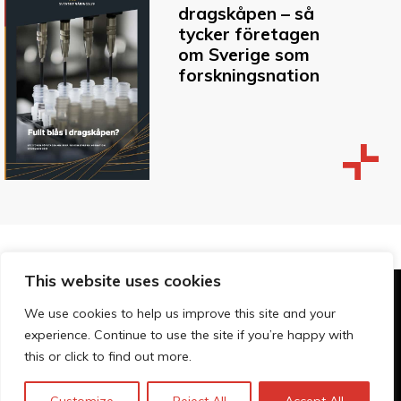
dragskåpen – så
tycker företagen
om Sverige som
forskningsnation
This website uses cookies
© Technopolis Group 2026
.
We use cookies to help us improve this site and your
Technopolis Group LTD is registered in the UK,
experience. Continue to use the site if you’re happy with
Company Number: 06576728, Address: 3 Pavilion
this or click to find out more.
Buildings, Brighton, East Sussex, BN1 1EE
Privacy Policy