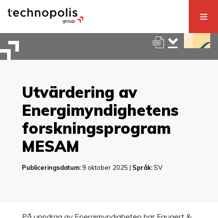
Utvärdering av
Energimyndighetens
forskningsprogram
MESAM
Publiceringsdatum:
9 oktober 2025 |
Språk:
SV
På uppdrag av Energimyndigheten har Faugert &