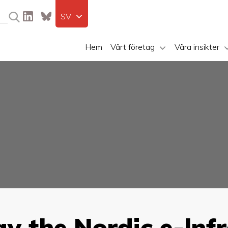
SV
Hem
Vårt företag
Våra insikter
v the Nordic e-lnf