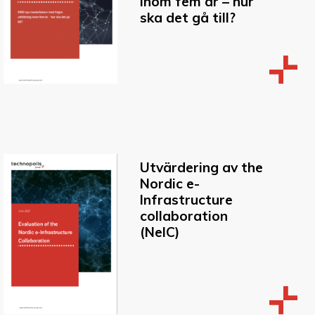
inom fem år – hur
ska det gå till?
Utvärdering av the
Nordic e-
lnfrastructure
collaboration
(NelC)