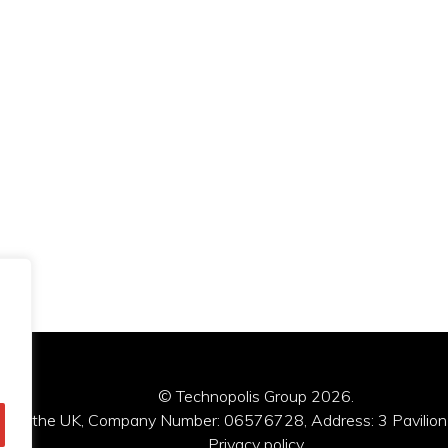
© Technopolis Group 2026
.
red in the UK, Company Number: 06576728, Address: 3 Pavilion
Privacy policy