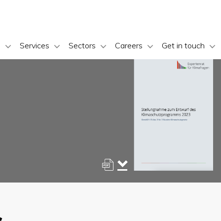
s
Services
Sectors
Careers
Get in touch
s