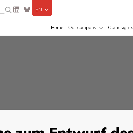
EN
Home
Our company
Our insight
me zum Entwurf de