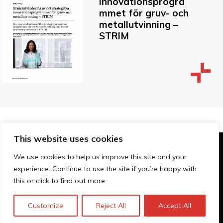
innovationsprogra
mmet för gruv- och
metallutvinning –
STRIM
This website uses cookies
© Technopolis Group 2026
.
We use cookies to help us improve this site and your
Technopolis Group LTD is registered in the UK,
experience. Continue to use the site if you’re happy with
Company Number: 06576728, Address: 3 Pavilion
this or click to find out more.
Buildings, Brighton, East Sussex, BN1 1EE
Privacy Policy
Customize
Reject All
Accept All