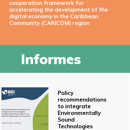
cooperation framework for
accelerating the development of the
digital economy in the Caribbean
Community (CARICOM) region
Informes
Policy
recommendations
to integrate
Environmentally
Sound
Technologies