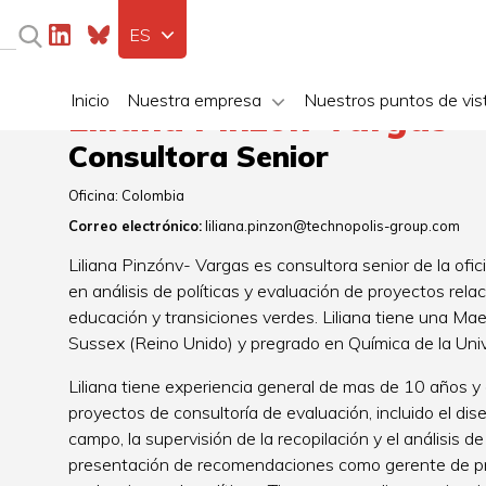
ES
Inicio
Nuestra empresa
Nuestros puntos de vis
Liliana Pinzón-Vargas
Consultora Senior
Oficina:
Colombia
Correo electrónico:
liliana.pinzon@technopolis-group.com
Liliana Pinzónv- Vargas es consultora senior de la ofi
en análisis de políticas y evaluación de proyectos rela
educación y transiciones verdes. Liliana tiene una Mae
Sussex (Reino Unido) y pregrado en Química de la Uni
Liliana tiene experiencia general de mas de 10 años y 
proyectos de consultoría de evaluación, incluido el dis
campo, la supervisión de la recopilación y el análisis d
presentación de recomendaciones como gerente de pro