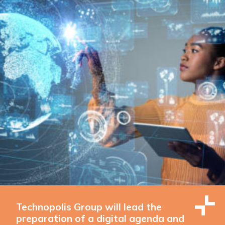
Technopolis Group will lead the
preparation of a digital agenda and