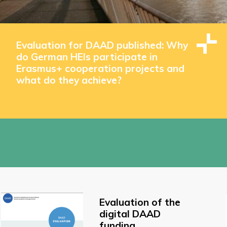
Evaluation for DAAD published: Why
do German HEIs participate in
Erasmus+ cooperation projects and
what do they achieve?
Evaluation of the
digital DAAD
funding