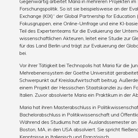
Gegenwärtig arbeitet Maria in mehreren Projekten im 
Forschungspolitik. So ist sie beispielsweise an der 
Exchange (KIX)“ der Global Partnership for Education (
Fokusgruppen, eine Online-Umfrage und eine KI-basie
Teil des Expertenteams für die Evaluierung der Unte
wissenschaftlichen Akteuren, leitet eine Studie zur G
für das Land Berlin und trägt zur Evaluierung der Gl
bei.
Vor ihrer Tätigkeit bei Technopolis hat Maria für die Ju
Mehrebenensystem der Goethe Universität gerabeitet, 
Schwerpunkt auf Kreislaufwirtschaft beitrug. Außerdem
einem Projekt der Hessischen Staatskanzlei zu den 
Italien. Zuvor absolvierte Maria ein Praktikum in der
Maria hat ihren Masterabschluss in Politikwissenschaft
Bachelorabschluss in Politikwissenschaft und Öffentl
Während des Studiums hat sie Auslandssemester an de
Boston, MA, in den USA absolviert. Sie spricht fließe
Kenntnisse in Italienisch und Französisch.