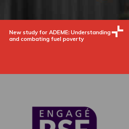
New study for ADEME: Understanding
and combating fuel poverty