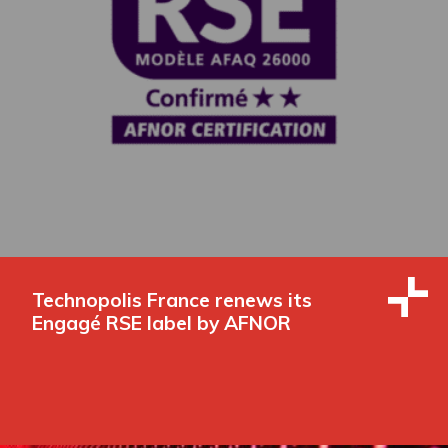
Technopolis France renews its
Engagé RSE label by AFNOR