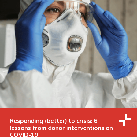
Responding (better) to crisis: 6
lessons from donor interventions on
COVID-19