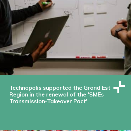
Technopolis supported the Grand Est
Region in the renewal of the 'SMEs
Transmission-Takeover Pact'