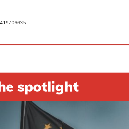
68419706635
he spotlight