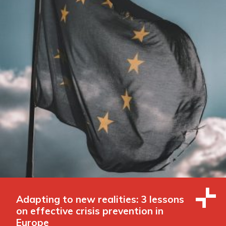
Adapting to new realities: 3 lessons
on effective crisis prevention in
Europe