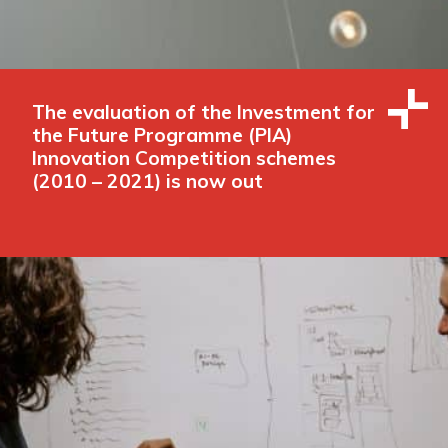
The evaluation of the Investment for
the Future Programme (PIA)
Innovation Competition schemes
(2010 – 2021) is now out