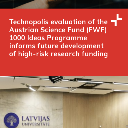
Technopolis evaluation of the
Austrian Science Fund (FWF)
1000 Ideas Programme
informs future development
of high-risk research funding